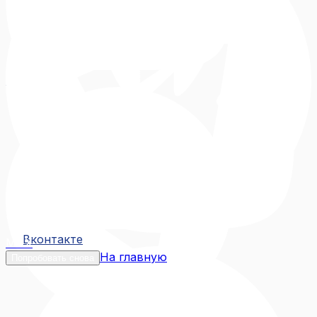
Вконтакте
Вконтакте
MAX
На главную
Попробовать снова