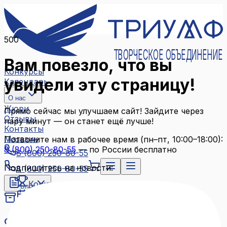
500
ТВОРЧЕСКОЕ ОБЪЕДИНЕНИЕ
Вам повезло, что вы
Конкурсы
увидели эту страницу!
Календарь
О нас
Жюри
Прямо сейчас мы улучшаем сайт! Зайдите через
Отзывы
пару минут — он станет ещё лучше!
Контакты
Магазин
Позвоните нам в рабочее время (пн–пт, 10:00–18:00):
8 (800) 250-80-55
— по России бесплатно
8 (800) 250-80-55
Подпишитесь на новости:
8 (800) 250-80-55
Конкурсы
Блог
Календарь
Архив конкурсов
О нас
Связаться с нами