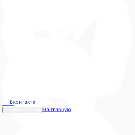
Вконтакте
Вконтакте
MAX
На главную
Попробовать снова