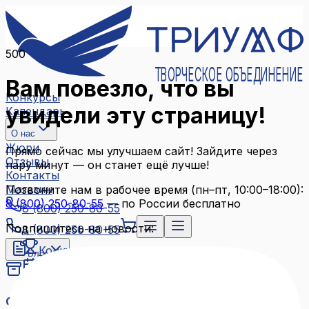
500
ТВОРЧЕСКОЕ ОБЪЕДИНЕНИЕ
Вам повезло, что вы
Конкурсы
увидели эту страницу!
Календарь
О нас
Жюри
Прямо сейчас мы улучшаем сайт! Зайдите через
Отзывы
пару минут — он станет ещё лучше!
Контакты
Магазин
Позвоните нам в рабочее время (пн–пт, 10:00–18:00):
8 (800) 250-80-55
— по России бесплатно
8 (800) 250-80-55
Подпишитесь на новости:
8 (800) 250-80-55
Конкурсы
Блог
Календарь
Архив конкурсов
О нас
Связаться с нами