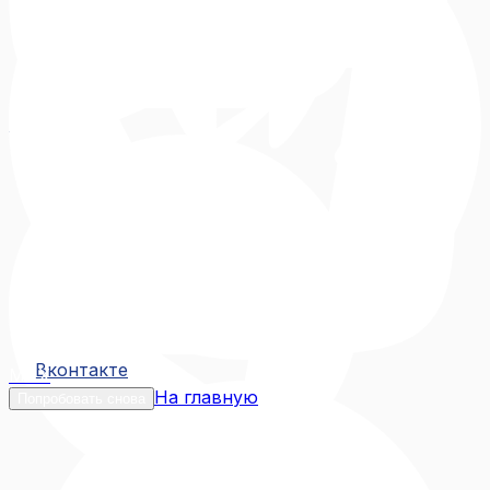
Вконтакте
Вконтакте
MAX
На главную
Попробовать снова