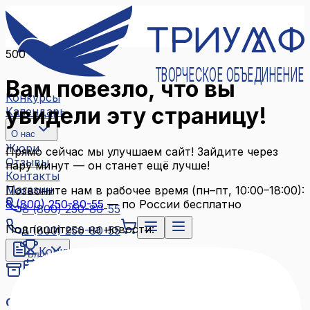
500
ТВОРЧЕСКОЕ ОБЪЕДИНЕНИЕ
Вам повезло, что вы
Конкурсы
увидели эту страницу!
Календарь
О нас
Жюри
Прямо сейчас мы улучшаем сайт! Зайдите через
Отзывы
пару минут — он станет ещё лучше!
Контакты
Магазин
Позвоните нам в рабочее время (пн–пт, 10:00–18:00):
8 (800) 250-80-55
— по России бесплатно
8 (800) 250-80-55
Подпишитесь на новости:
8 (800) 250-80-55
Конкурсы
Блог
Календарь
Архив конкурсов
О нас
Связаться с нами