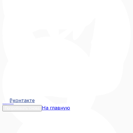
Вконтакте
Вконтакте
MAX
На главную
Попробовать снова