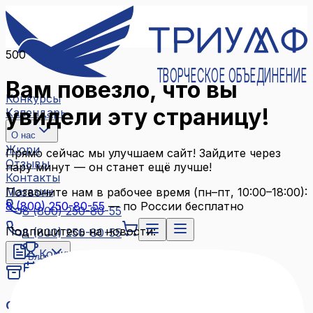
500
ТВОРЧЕСКОЕ ОБЪЕДИНЕНИЕ
Вам повезло, что вы
Конкурсы
увидели эту страницу!
Календарь
О нас
Жюри
Прямо сейчас мы улучшаем сайт! Зайдите через
Отзывы
пару минут — он станет ещё лучше!
Контакты
Магазин
Позвоните нам в рабочее время (пн–пт, 10:00–18:00):
8 (800) 250-80-55
— по России бесплатно
8 (800) 250-80-55
Подпишитесь на новости:
8 (800) 250-80-55
Конкурсы
Блог
Календарь
Архив конкурсов
О нас
Связаться с нами