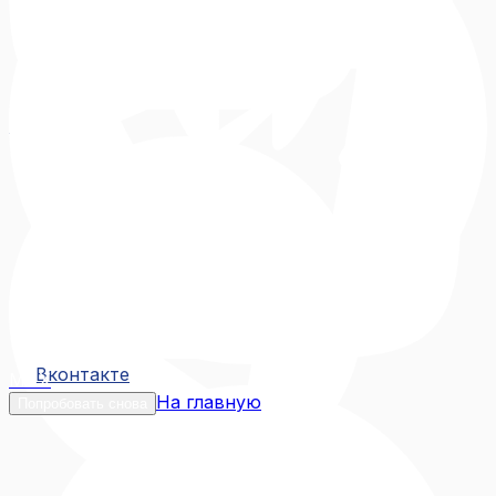
Вконтакте
Вконтакте
MAX
На главную
Попробовать снова