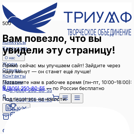
500
ТВОРЧЕСКОЕ ОБЪЕДИНЕНИЕ
Вам повезло, что вы
Конкурсы
увидели эту страницу!
Календарь
О нас
Жюри
Прямо сейчас мы улучшаем сайт! Зайдите через
Отзывы
пару минут — он станет ещё лучше!
Контакты
Магазин
Позвоните нам в рабочее время (пн–пт, 10:00–18:00):
8 (800) 250-80-55
— по России бесплатно
8 (800) 250-80-55
Подпишитесь на новости:
8 (800) 250-80-55
Конкурсы
Блог
Календарь
Архив конкурсов
О нас
Связаться с нами