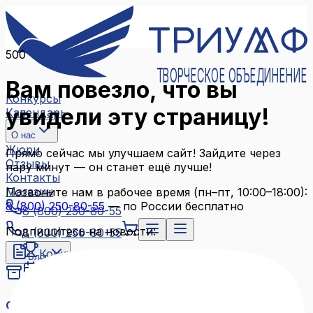
500
ТВОРЧЕСКОЕ ОБЪЕДИНЕНИЕ
Вам повезло, что вы
Конкурсы
увидели эту страницу!
Календарь
О нас
Жюри
Прямо сейчас мы улучшаем сайт! Зайдите через
Отзывы
пару минут — он станет ещё лучше!
Контакты
Магазин
Позвоните нам в рабочее время (пн–пт, 10:00–18:00):
8 (800) 250-80-55
— по России бесплатно
8 (800) 250-80-55
Подпишитесь на новости:
8 (800) 250-80-55
Конкурсы
Блог
Календарь
Архив конкурсов
О нас
Связаться с нами