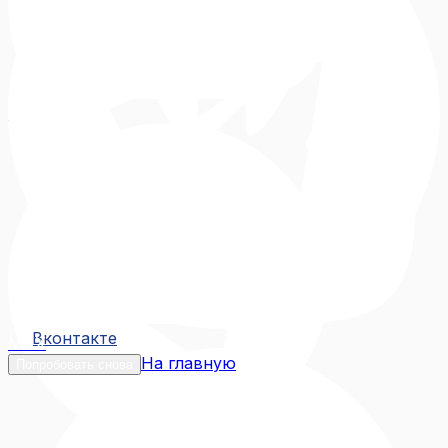
Вконтакте
Вконтакте
MAX
На главную
Попробовать снова