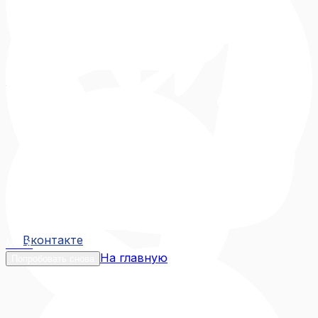
Вконтакте
Вконтакте
MAX
На главную
Попробовать снова