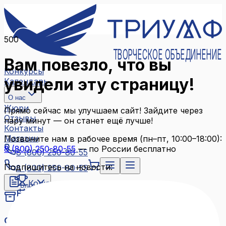
500
ТВОРЧЕСКОЕ ОБЪЕДИНЕНИЕ
Вам повезло, что вы
Конкурсы
увидели эту страницу!
Календарь
О нас
Жюри
Прямо сейчас мы улучшаем сайт! Зайдите через
Отзывы
пару минут — он станет ещё лучше!
Контакты
Магазин
Позвоните нам в рабочее время (пн–пт, 10:00–18:00):
8 (800) 250-80-55
— по России бесплатно
8 (800) 250-80-55
Подпишитесь на новости:
8 (800) 250-80-55
Конкурсы
Блог
Календарь
Архив конкурсов
О нас
Связаться с нами