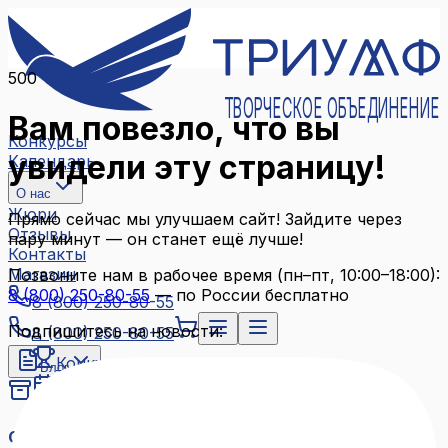
500
ТВОРЧЕСКОЕ ОБЪЕДИНЕНИЕ
Вам повезло, что вы
Конкурсы
увидели эту страницу!
Календарь
О нас
Жюри
Прямо сейчас мы улучшаем сайт! Зайдите через
Отзывы
пару минут — он станет ещё лучше!
Контакты
Магазин
Позвоните нам в рабочее время (пн–пт, 10:00–18:00):
8 (800) 250-80-55
— по России бесплатно
8 (800) 250-80-55
Подпишитесь на новости:
8 (800) 250-80-55
Конкурсы
Блог
Календарь
Архив конкурсов
О нас
Связаться с нами