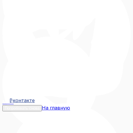
Вконтакте
Вконтакте
MAX
На главную
Попробовать снова