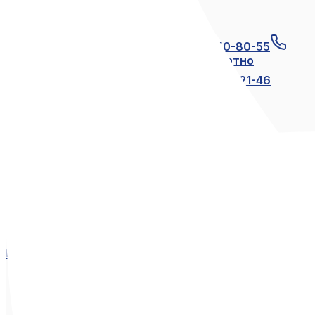
Связаться с нами
+7 (812) 600-21-23
+7 (911) 250-80-55
8 (800) 250-80-55
по России бесплатно
+7 (812) 600-21-24
+7 (812) 600-21-46
Мы в социальных сетях
Вконтакте