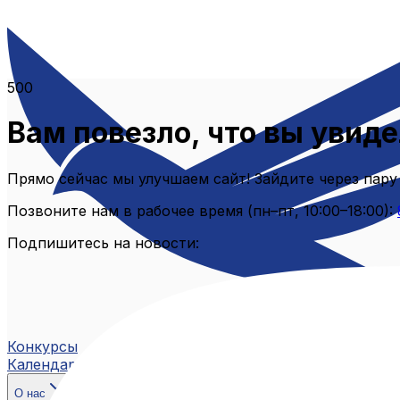
500
Вам повезло, что вы увиде
Прямо сейчас мы улучшаем сайт! Зайдите через пару
Позвоните нам в рабочее время (пн–пт, 10:00–18:00):
Подпишитесь на новости:
Конкурсы
Календарь
О нас