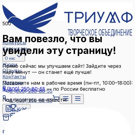
500
ТВОРЧЕСКОЕ ОБЪЕДИНЕНИЕ
Вам повезло, что вы
Конкурсы
увидели эту страницу!
Календарь
О нас
Жюри
Прямо сейчас мы улучшаем сайт! Зайдите через
Отзывы
пару минут — он станет ещё лучше!
Контакты
Магазин
Позвоните нам в рабочее время (пн–пт, 10:00–18:00):
8 (800) 250-80-55
— по России бесплатно
8 (800) 250-80-55
Подпишитесь на новости:
8 (800) 250-80-55
Конкурсы
Блог
Календарь
Архив конкурсов
О нас
Связаться с нами