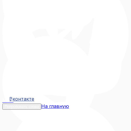
Вконтакте
Вконтакте
MAX
На главную
Попробовать снова