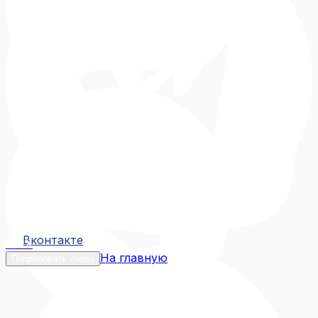
Вконтакте
Вконтакте
MAX
На главную
Попробовать снова