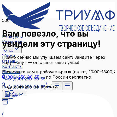
500
ТВОРЧЕСКОЕ ОБЪЕДИНЕНИЕ
Вам повезло, что вы
Конкурсы
увидели эту страницу!
Календарь
О нас
Жюри
Прямо сейчас мы улучшаем сайт! Зайдите через
Отзывы
пару минут — он станет ещё лучше!
Контакты
Магазин
Позвоните нам в рабочее время (пн–пт, 10:00–18:00):
8 (800) 250-80-55
— по России бесплатно
8 (800) 250-80-55
Подпишитесь на новости:
8 (800) 250-80-55
Конкурсы
Блог
Календарь
Архив конкурсов
О нас
Связаться с нами