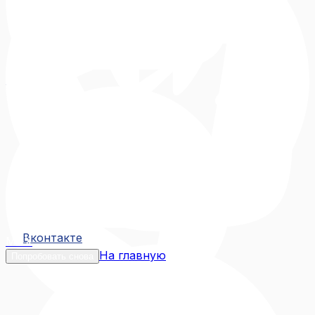
Вконтакте
Вконтакте
MAX
На главную
Попробовать снова