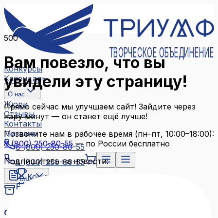
500
ТВОРЧЕСКОЕ ОБЪЕДИНЕНИЕ
Вам повезло, что вы
Конкурсы
увидели эту страницу!
Календарь
О нас
Жюри
Прямо сейчас мы улучшаем сайт! Зайдите через
Отзывы
пару минут — он станет ещё лучше!
Контакты
Магазин
Позвоните нам в рабочее время (пн–пт, 10:00–18:00):
8 (800) 250-80-55
— по России бесплатно
8 (800) 250-80-55
Подпишитесь на новости:
8 (800) 250-80-55
Конкурсы
Блог
Календарь
Архив конкурсов
О нас
Связаться с нами