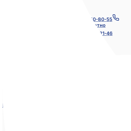
Связаться с нами
+7 (812) 600-21-23
+7 (911) 250-80-55
8 (800) 250-80-55
по России бесплатно
+7 (812) 600-21-24
+7 (812) 600-21-46
Мы в социальных сетях
Вконтакте