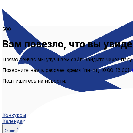
500
Вам повезло, что вы увиде
Прямо сейчас мы улучшаем сайт! Зайдите через пару
Позвоните нам в рабочее время (пн–пт, 10:00–18:00):
Подпишитесь на новости:
Конкурсы
Календарь
О нас