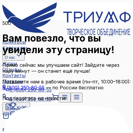
500
ТВОРЧЕСКОЕ ОБЪЕДИНЕНИЕ
Вам повезло, что вы
Конкурсы
увидели эту страницу!
Календарь
О нас
Жюри
Прямо сейчас мы улучшаем сайт! Зайдите через
Отзывы
пару минут — он станет ещё лучше!
Контакты
Магазин
Позвоните нам в рабочее время (пн–пт, 10:00–18:00):
8 (800) 250-80-55
— по России бесплатно
8 (800) 250-80-55
Подпишитесь на новости:
8 (800) 250-80-55
Конкурсы
Блог
Календарь
Архив конкурсов
О нас
Связаться с нами