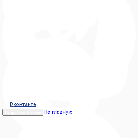
Вконтакте
Вконтакте
MAX
На главную
Попробовать снова