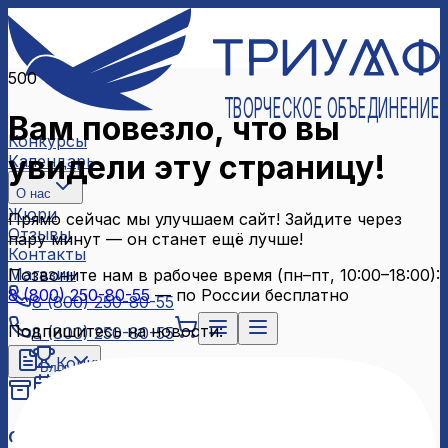
500
ТВОРЧЕСКОЕ ОБЪЕДИНЕНИЕ
Вам повезло, что вы
Конкурсы
увидели эту страницу!
Календарь
О нас
Жюри
Прямо сейчас мы улучшаем сайт! Зайдите через
Отзывы
пару минут — он станет ещё лучше!
Контакты
Магазин
Позвоните нам в рабочее время (пн–пт, 10:00–18:00):
8 (800) 250-80-55
— по России бесплатно
8 (800) 250-80-55
Подпишитесь на новости:
8 (800) 250-80-55
Конкурсы
Блог
Календарь
Архив конкурсов
О нас
Связаться с нами