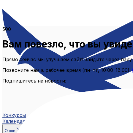
500
Вам повезло, что вы увиде
Прямо сейчас мы улучшаем сайт! Зайдите через пару
Позвоните нам в рабочее время (пн–пт, 10:00–18:00):
Подпишитесь на новости:
Конкурсы
Календарь
О нас