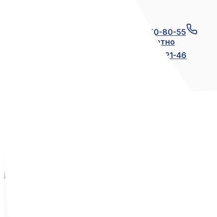
Связаться с нами
+7 (812) 600-21-23
+7 (911) 250-80-55
8 (800) 250-80-55
по России бесплатно
+7 (812) 600-21-24
+7 (812) 600-21-46
Мы в социальных сетях
Вконтакте