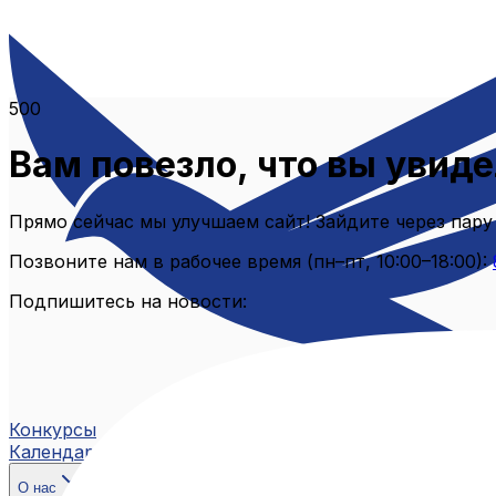
500
Вам повезло, что вы увиде
Прямо сейчас мы улучшаем сайт! Зайдите через пару
Позвоните нам в рабочее время (пн–пт, 10:00–18:00):
Подпишитесь на новости:
Конкурсы
Календарь
О нас