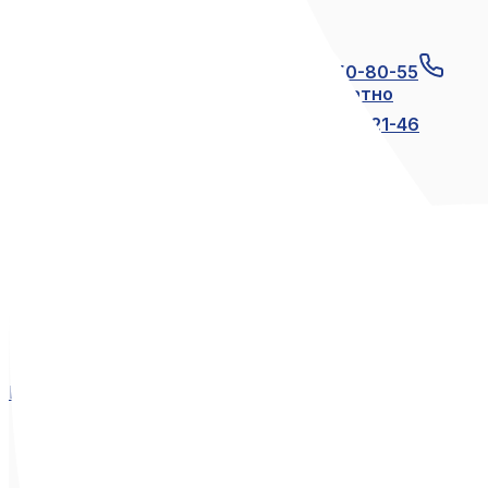
Связаться с нами
+7 (812) 600-21-23
+7 (911) 250-80-55
8 (800) 250-80-55
по России бесплатно
+7 (812) 600-21-24
+7 (812) 600-21-46
Мы в социальных сетях
Вконтакте