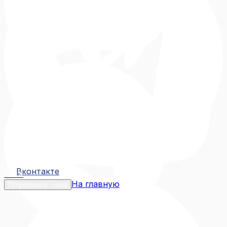
Вконтакте
Вконтакте
MAX
На главную
Попробовать снова