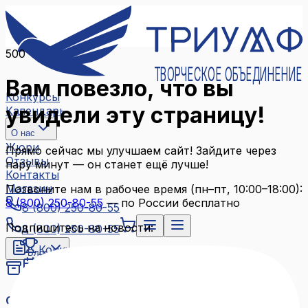
500
ТВОРЧЕСКОЕ ОБЪЕДИНЕНИЕ
Вам повезло, что вы
Конкурсы
увидели эту страницу!
Календарь
О нас
Жюри
Прямо сейчас мы улучшаем сайт! Зайдите через
Отзывы
пару минут — он станет ещё лучше!
Контакты
Магазин
Позвоните нам в рабочее время (пн–пт, 10:00–18:00):
8 (800) 250-80-55
— по России бесплатно
8 (800) 250-80-55
Подпишитесь на новости:
8 (800) 250-80-55
Конкурсы
Блог
Календарь
Архив конкурсов
О нас
Связаться с нами