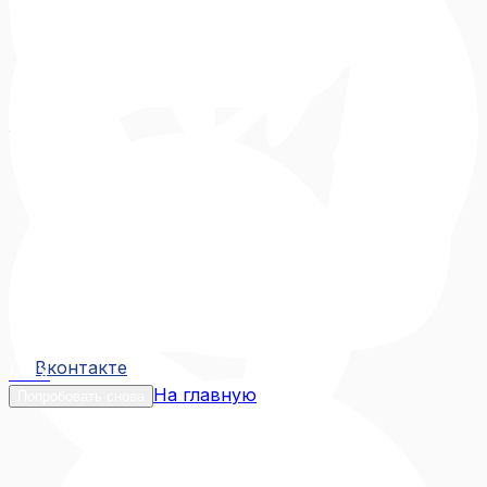
Вконтакте
Вконтакте
MAX
На главную
Попробовать снова