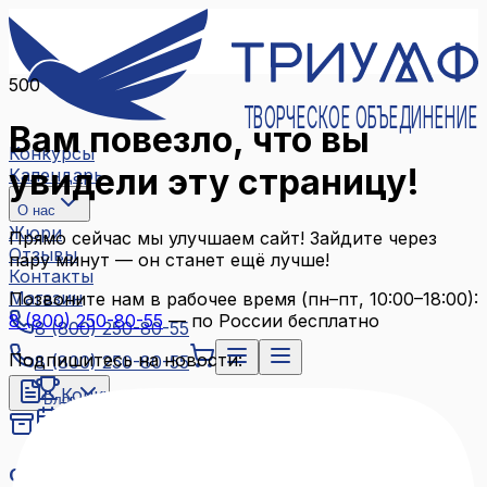
500
ТВОРЧЕСКОЕ ОБЪЕДИНЕНИЕ
Вам повезло, что вы
Конкурсы
увидели эту страницу!
Календарь
О нас
Жюри
Прямо сейчас мы улучшаем сайт! Зайдите через
Отзывы
пару минут — он станет ещё лучше!
Контакты
Магазин
Позвоните нам в рабочее время (пн–пт, 10:00–18:00):
8 (800) 250-80-55
— по России бесплатно
8 (800) 250-80-55
Подпишитесь на новости:
8 (800) 250-80-55
Конкурсы
Блог
Календарь
Архив конкурсов
О нас
Связаться с нами