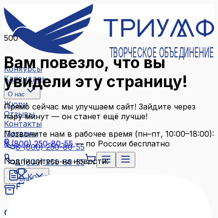
500
ТВОРЧЕСКОЕ ОБЪЕДИНЕНИЕ
Вам повезло, что вы
Конкурсы
увидели эту страницу!
Календарь
О нас
Жюри
Прямо сейчас мы улучшаем сайт! Зайдите через
Отзывы
пару минут — он станет ещё лучше!
Контакты
Магазин
Позвоните нам в рабочее время (пн–пт, 10:00–18:00):
8 (800) 250-80-55
— по России бесплатно
8 (800) 250-80-55
Подпишитесь на новости:
8 (800) 250-80-55
Конкурсы
Блог
Календарь
Архив конкурсов
О нас
Связаться с нами