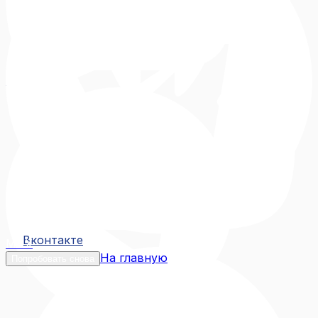
Вконтакте
Вконтакте
MAX
На главную
Попробовать снова