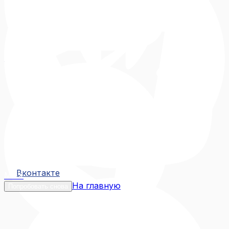
Вконтакте
Вконтакте
MAX
На главную
Попробовать снова