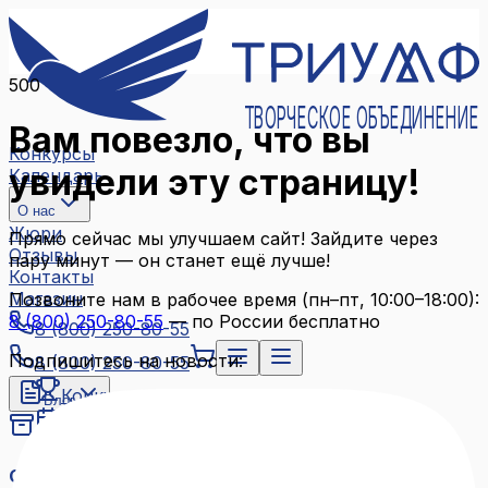
500
ТВОРЧЕСКОЕ ОБЪЕДИНЕНИЕ
Вам повезло, что вы
Конкурсы
увидели эту страницу!
Календарь
О нас
Жюри
Прямо сейчас мы улучшаем сайт! Зайдите через
Отзывы
пару минут — он станет ещё лучше!
Контакты
Магазин
Позвоните нам в рабочее время (пн–пт, 10:00–18:00):
8 (800) 250-80-55
— по России бесплатно
8 (800) 250-80-55
Подпишитесь на новости:
8 (800) 250-80-55
Конкурсы
Блог
Календарь
Архив конкурсов
О нас
Связаться с нами