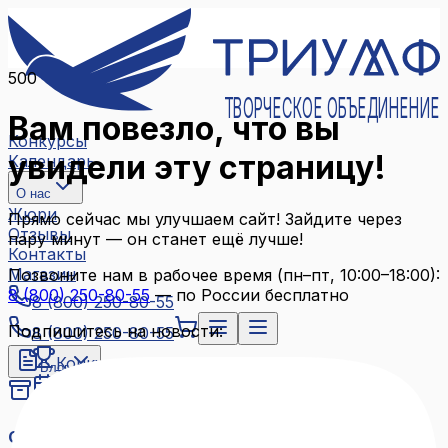
500
ТВОРЧЕСКОЕ ОБЪЕДИНЕНИЕ
Вам повезло, что вы
Конкурсы
увидели эту страницу!
Календарь
О нас
Жюри
Прямо сейчас мы улучшаем сайт! Зайдите через
Отзывы
пару минут — он станет ещё лучше!
Контакты
Магазин
Позвоните нам в рабочее время (пн–пт, 10:00–18:00):
8 (800) 250-80-55
— по России бесплатно
8 (800) 250-80-55
Подпишитесь на новости:
8 (800) 250-80-55
Конкурсы
Блог
Календарь
Архив конкурсов
О нас
Связаться с нами