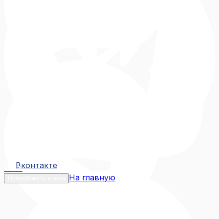
Вконтакте
Вконтакте
MAX
На главную
Попробовать снова