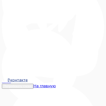
Вконтакте
Вконтакте
MAX
На главную
Попробовать снова