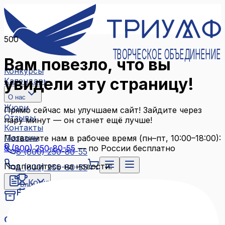
500
ТВОРЧЕСКОЕ ОБЪЕДИНЕНИЕ
Вам повезло, что вы
Конкурсы
увидели эту страницу!
Календарь
О нас
Жюри
Прямо сейчас мы улучшаем сайт! Зайдите через
Отзывы
пару минут — он станет ещё лучше!
Контакты
Магазин
Позвоните нам в рабочее время (пн–пт, 10:00–18:00):
8 (800) 250-80-55
— по России бесплатно
8 (800) 250-80-55
Подпишитесь на новости:
8 (800) 250-80-55
Конкурсы
Блог
Календарь
Архив конкурсов
О нас
Связаться с нами