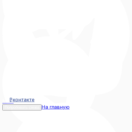
Вконтакте
Вконтакте
MAX
На главную
Попробовать снова