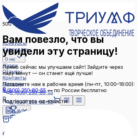
500
ТВОРЧЕСКОЕ ОБЪЕДИНЕНИЕ
Вам повезло, что вы
Конкурсы
увидели эту страницу!
Календарь
О нас
Жюри
Прямо сейчас мы улучшаем сайт! Зайдите через
Отзывы
пару минут — он станет ещё лучше!
Контакты
Магазин
Позвоните нам в рабочее время (пн–пт, 10:00–18:00):
8 (800) 250-80-55
— по России бесплатно
8 (800) 250-80-55
Подпишитесь на новости:
8 (800) 250-80-55
Конкурсы
Блог
Календарь
Архив конкурсов
О нас
Связаться с нами