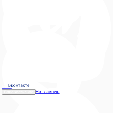
Вконтакте
Вконтакте
MAX
На главную
Попробовать снова