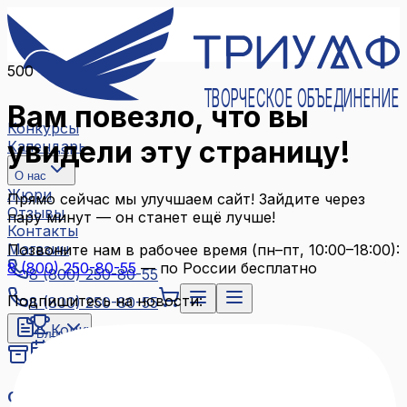
500
ТВОРЧЕСКОЕ ОБЪЕДИНЕНИЕ
Вам повезло, что вы
Конкурсы
увидели эту страницу!
Календарь
О нас
Жюри
Прямо сейчас мы улучшаем сайт! Зайдите через
Отзывы
пару минут — он станет ещё лучше!
Контакты
Магазин
Позвоните нам в рабочее время (пн–пт, 10:00–18:00):
8 (800) 250-80-55
— по России бесплатно
8 (800) 250-80-55
Подпишитесь на новости:
8 (800) 250-80-55
Конкурсы
Блог
Календарь
Архив конкурсов
О нас
Связаться с нами