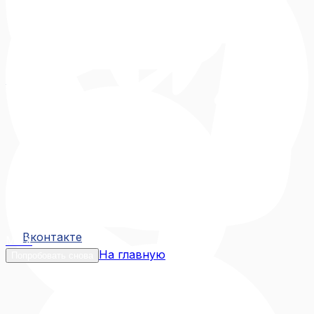
Вконтакте
Вконтакте
MAX
На главную
Попробовать снова