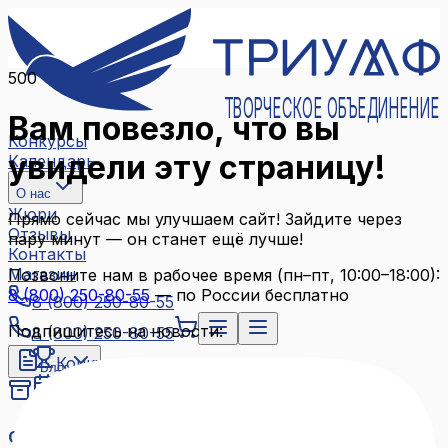
500
ТВОРЧЕСКОЕ ОБЪЕДИНЕНИЕ
Вам повезло, что вы
Конкурсы
увидели эту страницу!
Календарь
О нас
Жюри
Прямо сейчас мы улучшаем сайт! Зайдите через
Отзывы
пару минут — он станет ещё лучше!
Контакты
Магазин
Позвоните нам в рабочее время (пн–пт, 10:00–18:00):
8 (800) 250-80-55
— по России бесплатно
8 (800) 250-80-55
Подпишитесь на новости:
8 (800) 250-80-55
Конкурсы
Блог
Календарь
Архив конкурсов
О нас
Связаться с нами