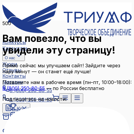
500
ТВОРЧЕСКОЕ ОБЪЕДИНЕНИЕ
Вам повезло, что вы
Конкурсы
увидели эту страницу!
Календарь
О нас
Жюри
Прямо сейчас мы улучшаем сайт! Зайдите через
Отзывы
пару минут — он станет ещё лучше!
Контакты
Магазин
Позвоните нам в рабочее время (пн–пт, 10:00–18:00):
8 (800) 250-80-55
— по России бесплатно
8 (800) 250-80-55
Подпишитесь на новости:
8 (800) 250-80-55
Конкурсы
Блог
Календарь
Архив конкурсов
О нас
Связаться с нами