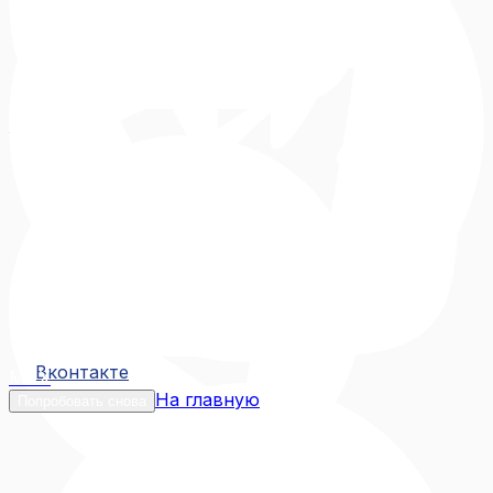
Вконтакте
Вконтакте
MAX
На главную
Попробовать снова