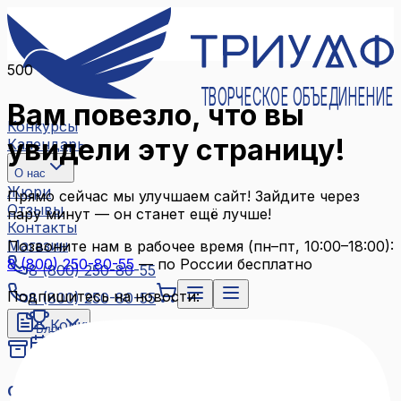
500
ТВОРЧЕСКОЕ ОБЪЕДИНЕНИЕ
Вам повезло, что вы
Конкурсы
увидели эту страницу!
Календарь
О нас
Жюри
Прямо сейчас мы улучшаем сайт! Зайдите через
Отзывы
пару минут — он станет ещё лучше!
Контакты
Магазин
Позвоните нам в рабочее время (пн–пт, 10:00–18:00):
8 (800) 250-80-55
— по России бесплатно
8 (800) 250-80-55
Подпишитесь на новости:
8 (800) 250-80-55
Конкурсы
Блог
Календарь
Архив конкурсов
О нас
Связаться с нами