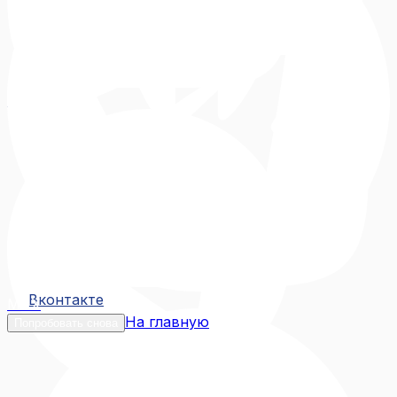
Вконтакте
Вконтакте
MAX
На главную
Попробовать снова