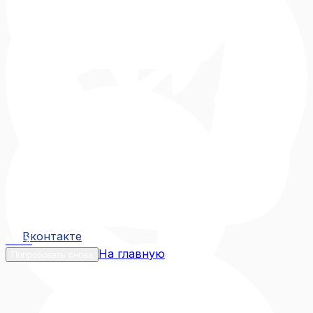
Вконтакте
Вконтакте
MAX
На главную
Попробовать снова