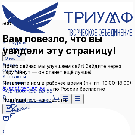
500
ТВОРЧЕСКОЕ ОБЪЕДИНЕНИЕ
Вам повезло, что вы
Конкурсы
увидели эту страницу!
Календарь
О нас
Жюри
Прямо сейчас мы улучшаем сайт! Зайдите через
Отзывы
пару минут — он станет ещё лучше!
Контакты
Магазин
Позвоните нам в рабочее время (пн–пт, 10:00–18:00):
8 (800) 250-80-55
— по России бесплатно
8 (800) 250-80-55
Подпишитесь на новости:
8 (800) 250-80-55
Конкурсы
Блог
Календарь
Архив конкурсов
О нас
Связаться с нами