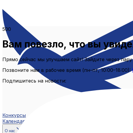
500
Вам повезло, что вы увиде
Прямо сейчас мы улучшаем сайт! Зайдите через пару
Позвоните нам в рабочее время (пн–пт, 10:00–18:00):
Подпишитесь на новости:
Конкурсы
Календарь
О нас