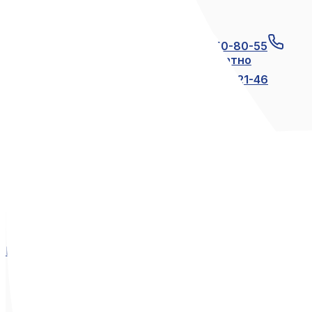
Связаться с нами
+7 (812) 600-21-23
+7 (911) 250-80-55
8 (800) 250-80-55
по России бесплатно
+7 (812) 600-21-24
+7 (812) 600-21-46
Мы в социальных сетях
Вконтакте