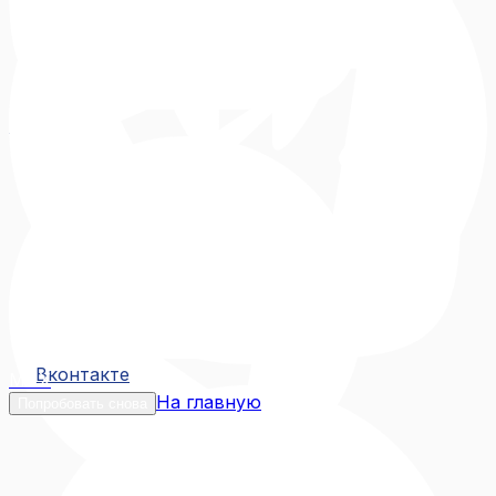
Вконтакте
Вконтакте
MAX
На главную
Попробовать снова