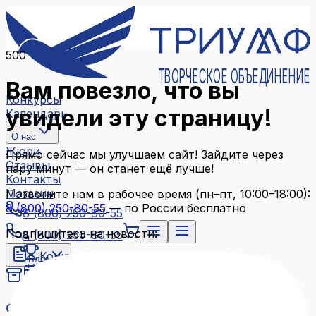
500
ТВОРЧЕСКОЕ ОБЪЕДИНЕНИЕ
Вам повезло, что вы
Конкурсы
увидели эту страницу!
Календарь
О нас
Жюри
Прямо сейчас мы улучшаем сайт! Зайдите через
Отзывы
пару минут — он станет ещё лучше!
Контакты
Магазин
Позвоните нам в рабочее время (пн–пт, 10:00–18:00):
8 (800) 250-80-55
— по России бесплатно
8 (800) 250-80-55
Подпишитесь на новости:
8 (800) 250-80-55
Конкурсы
Блог
Календарь
Архив конкурсов
О нас
Связаться с нами