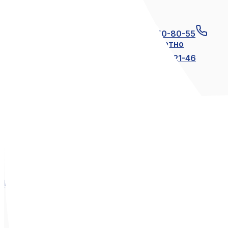
Связаться с нами
+7 (812) 600-21-23
+7 (911) 250-80-55
8 (800) 250-80-55
по России бесплатно
+7 (812) 600-21-24
+7 (812) 600-21-46
Мы в социальных сетях
Вконтакте