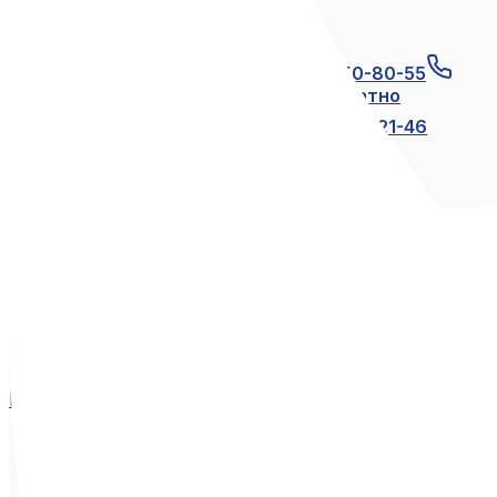
Связаться с нами
+7 (812) 600-21-23
+7 (911) 250-80-55
8 (800) 250-80-55
по России бесплатно
+7 (812) 600-21-24
+7 (812) 600-21-46
Мы в социальных сетях
Вконтакте