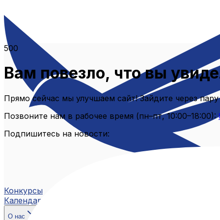
500
Вам повезло, что вы увиде
Прямо сейчас мы улучшаем сайт! Зайдите через пару
Позвоните нам в рабочее время (пн–пт, 10:00–18:00):
Подпишитесь на новости:
Конкурсы
Календарь
О нас