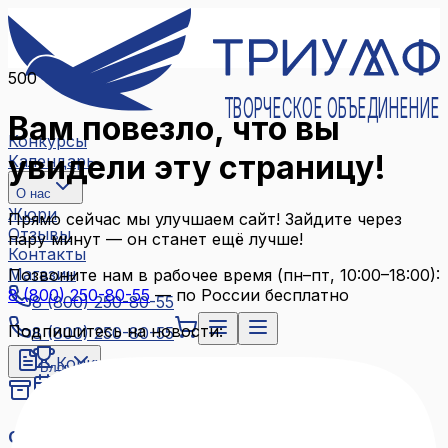
500
ТВОРЧЕСКОЕ ОБЪЕДИНЕНИЕ
Вам повезло, что вы
Конкурсы
увидели эту страницу!
Календарь
О нас
Жюри
Прямо сейчас мы улучшаем сайт! Зайдите через
Отзывы
пару минут — он станет ещё лучше!
Контакты
Магазин
Позвоните нам в рабочее время (пн–пт, 10:00–18:00):
8 (800) 250-80-55
— по России бесплатно
8 (800) 250-80-55
Подпишитесь на новости:
8 (800) 250-80-55
Конкурсы
Блог
Календарь
Архив конкурсов
О нас
Связаться с нами