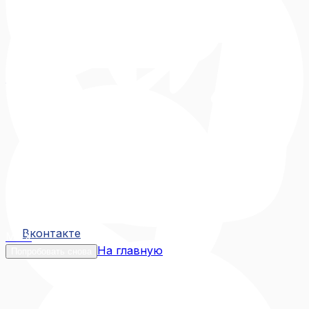
Вконтакте
Вконтакте
MAX
На главную
Попробовать снова