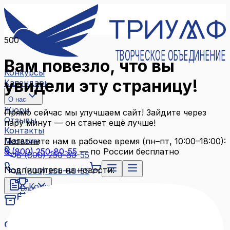
500
ТВОРЧЕСКОЕ ОБЪЕДИНЕНИЕ
Вам повезло, что вы
Конкурсы
увидели эту страницу!
Календарь
О нас
Жюри
Прямо сейчас мы улучшаем сайт! Зайдите через
Отзывы
пару минут — он станет ещё лучше!
Контакты
Магазин
Позвоните нам в рабочее время (пн–пт, 10:00–18:00):
8 (800) 250-80-55
— по России бесплатно
8 (800) 250-80-55
Подпишитесь на новости:
8 (800) 250-80-55
Конкурсы
Блог
Календарь
Архив конкурсов
О нас
Связаться с нами