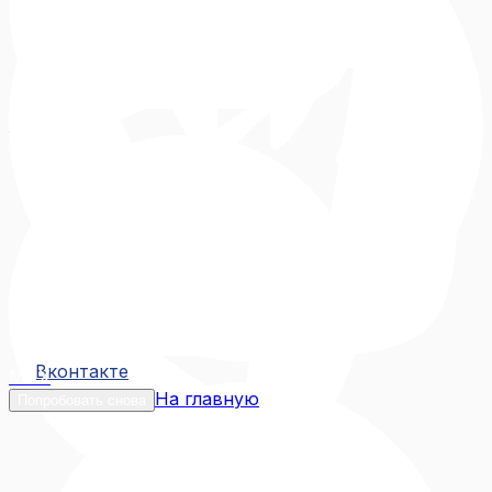
Вконтакте
Вконтакте
MAX
На главную
Попробовать снова