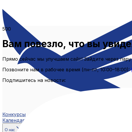
500
Вам повезло, что вы увиде
Прямо сейчас мы улучшаем сайт! Зайдите через пару
Позвоните нам в рабочее время (пн–пт, 10:00–18:00):
Подпишитесь на новости:
Конкурсы
Календарь
О нас