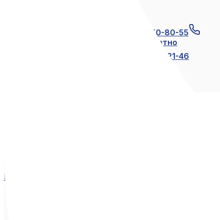
Связаться с нами
+7 (812) 600-21-23
+7 (911) 250-80-55
8 (800) 250-80-55
по России бесплатно
+7 (812) 600-21-24
+7 (812) 600-21-46
Мы в социальных сетях
Вконтакте