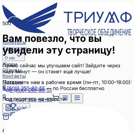
500
ТВОРЧЕСКОЕ ОБЪЕДИНЕНИЕ
Вам повезло, что вы
Конкурсы
увидели эту страницу!
Календарь
О нас
Жюри
Прямо сейчас мы улучшаем сайт! Зайдите через
Отзывы
пару минут — он станет ещё лучше!
Контакты
Магазин
Позвоните нам в рабочее время (пн–пт, 10:00–18:00):
8 (800) 250-80-55
— по России бесплатно
8 (800) 250-80-55
Подпишитесь на новости:
8 (800) 250-80-55
Конкурсы
Блог
Календарь
Архив конкурсов
О нас
Связаться с нами