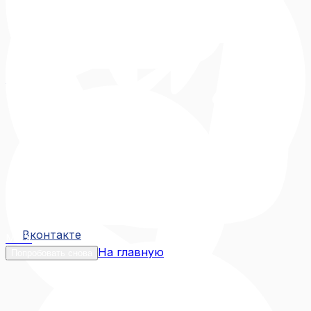
Вконтакте
Вконтакте
MAX
На главную
Попробовать снова