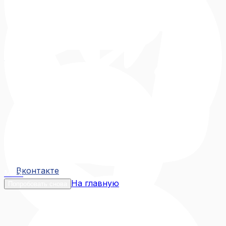
Вконтакте
Вконтакте
MAX
На главную
Попробовать снова