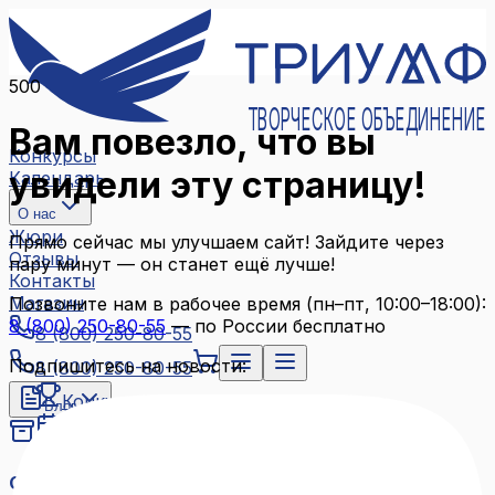
500
ТВОРЧЕСКОЕ ОБЪЕДИНЕНИЕ
Вам повезло, что вы
Конкурсы
увидели эту страницу!
Календарь
О нас
Жюри
Прямо сейчас мы улучшаем сайт! Зайдите через
Отзывы
пару минут — он станет ещё лучше!
Контакты
Магазин
Позвоните нам в рабочее время (пн–пт, 10:00–18:00):
8 (800) 250-80-55
— по России бесплатно
8 (800) 250-80-55
Подпишитесь на новости:
8 (800) 250-80-55
Конкурсы
Блог
Календарь
Архив конкурсов
О нас
Связаться с нами