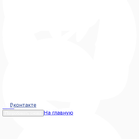
Вконтакте
Вконтакте
MAX
На главную
Попробовать снова