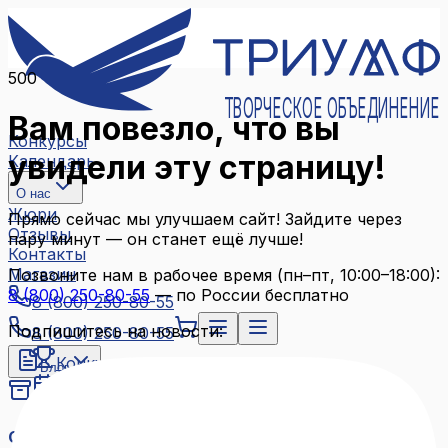
500
ТВОРЧЕСКОЕ ОБЪЕДИНЕНИЕ
Вам повезло, что вы
Конкурсы
увидели эту страницу!
Календарь
О нас
Жюри
Прямо сейчас мы улучшаем сайт! Зайдите через
Отзывы
пару минут — он станет ещё лучше!
Контакты
Магазин
Позвоните нам в рабочее время (пн–пт, 10:00–18:00):
8 (800) 250-80-55
— по России бесплатно
8 (800) 250-80-55
Подпишитесь на новости:
8 (800) 250-80-55
Конкурсы
Блог
Календарь
Архив конкурсов
О нас
Связаться с нами