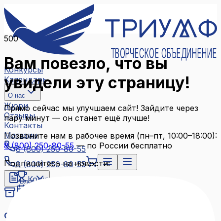
500
ТВОРЧЕСКОЕ ОБЪЕДИНЕНИЕ
Вам повезло, что вы
Конкурсы
увидели эту страницу!
Календарь
О нас
Жюри
Прямо сейчас мы улучшаем сайт! Зайдите через
Отзывы
пару минут — он станет ещё лучше!
Контакты
Магазин
Позвоните нам в рабочее время (пн–пт, 10:00–18:00):
8 (800) 250-80-55
— по России бесплатно
8 (800) 250-80-55
Подпишитесь на новости:
8 (800) 250-80-55
Конкурсы
Блог
Календарь
Архив конкурсов
О нас
Связаться с нами