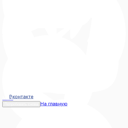
Вконтакте
Вконтакте
MAX
На главную
Попробовать снова