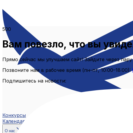
500
Вам повезло, что вы увиде
Прямо сейчас мы улучшаем сайт! Зайдите через пару
Позвоните нам в рабочее время (пн–пт, 10:00–18:00):
Подпишитесь на новости:
Конкурсы
Календарь
О нас