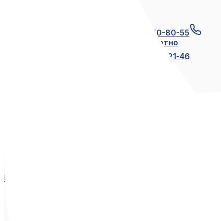
Связаться с нами
+7 (812) 600-21-23
+7 (911) 250-80-55
8 (800) 250-80-55
по России бесплатно
+7 (812) 600-21-24
+7 (812) 600-21-46
Мы в социальных сетях
Вконтакте