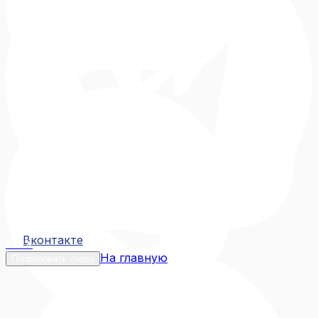
Вконтакте
Вконтакте
MAX
На главную
Попробовать снова