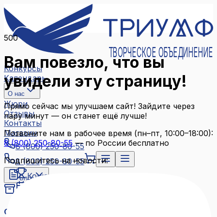
500
ТВОРЧЕСКОЕ ОБЪЕДИНЕНИЕ
Вам повезло, что вы
Конкурсы
увидели эту страницу!
Календарь
О нас
Жюри
Прямо сейчас мы улучшаем сайт! Зайдите через
Отзывы
пару минут — он станет ещё лучше!
Контакты
Магазин
Позвоните нам в рабочее время (пн–пт, 10:00–18:00):
8 (800) 250-80-55
— по России бесплатно
8 (800) 250-80-55
Подпишитесь на новости:
8 (800) 250-80-55
Конкурсы
Блог
Календарь
Архив конкурсов
О нас
Связаться с нами