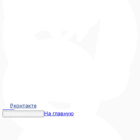
Вконтакте
Вконтакте
MAX
На главную
Попробовать снова