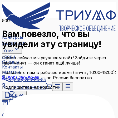
500
ТВОРЧЕСКОЕ ОБЪЕДИНЕНИЕ
Вам повезло, что вы
Конкурсы
увидели эту страницу!
Календарь
О нас
Жюри
Прямо сейчас мы улучшаем сайт! Зайдите через
Отзывы
пару минут — он станет ещё лучше!
Контакты
Магазин
Позвоните нам в рабочее время (пн–пт, 10:00–18:00):
8 (800) 250-80-55
— по России бесплатно
8 (800) 250-80-55
Подпишитесь на новости:
8 (800) 250-80-55
Конкурсы
Блог
Календарь
Архив конкурсов
О нас
Связаться с нами