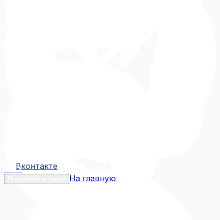
Вконтакте
Вконтакте
MAX
На главную
Попробовать снова