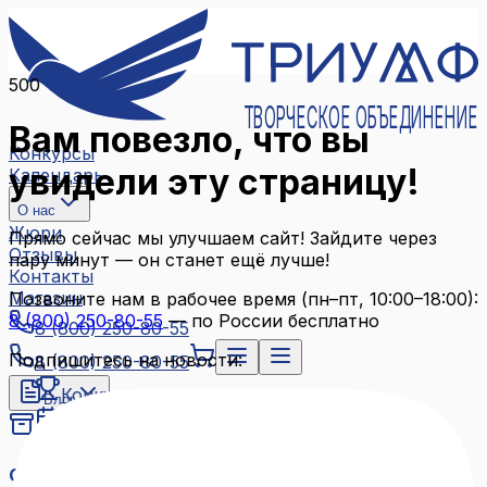
500
ТВОРЧЕСКОЕ ОБЪЕДИНЕНИЕ
Вам повезло, что вы
Конкурсы
увидели эту страницу!
Календарь
О нас
Жюри
Прямо сейчас мы улучшаем сайт! Зайдите через
Отзывы
пару минут — он станет ещё лучше!
Контакты
Магазин
Позвоните нам в рабочее время (пн–пт, 10:00–18:00):
8 (800) 250-80-55
— по России бесплатно
8 (800) 250-80-55
Подпишитесь на новости:
8 (800) 250-80-55
Конкурсы
Блог
Календарь
Архив конкурсов
О нас
Связаться с нами