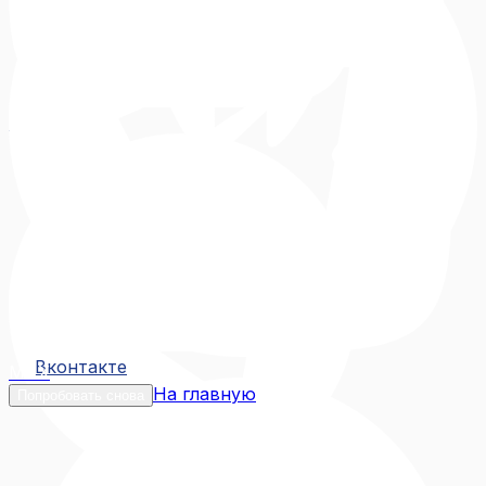
Вконтакте
Вконтакте
MAX
На главную
Попробовать снова