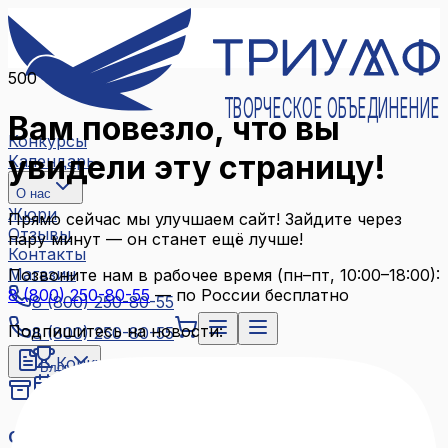
500
ТВОРЧЕСКОЕ ОБЪЕДИНЕНИЕ
Вам повезло, что вы
Конкурсы
увидели эту страницу!
Календарь
О нас
Жюри
Прямо сейчас мы улучшаем сайт! Зайдите через
Отзывы
пару минут — он станет ещё лучше!
Контакты
Магазин
Позвоните нам в рабочее время (пн–пт, 10:00–18:00):
8 (800) 250-80-55
— по России бесплатно
8 (800) 250-80-55
Подпишитесь на новости:
8 (800) 250-80-55
Конкурсы
Блог
Календарь
Архив конкурсов
О нас
Связаться с нами