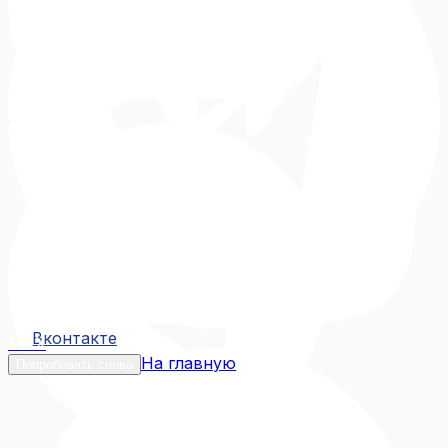
Вконтакте
Вконтакте
MAX
На главную
Попробовать снова