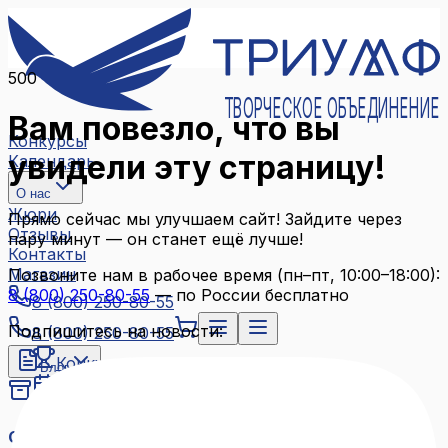
500
ТВОРЧЕСКОЕ ОБЪЕДИНЕНИЕ
Вам повезло, что вы
Конкурсы
увидели эту страницу!
Календарь
О нас
Жюри
Прямо сейчас мы улучшаем сайт! Зайдите через
Отзывы
пару минут — он станет ещё лучше!
Контакты
Магазин
Позвоните нам в рабочее время (пн–пт, 10:00–18:00):
8 (800) 250-80-55
— по России бесплатно
8 (800) 250-80-55
Подпишитесь на новости:
8 (800) 250-80-55
Конкурсы
Блог
Календарь
Архив конкурсов
О нас
Связаться с нами