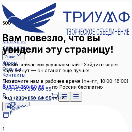
500
ТВОРЧЕСКОЕ ОБЪЕДИНЕНИЕ
Вам повезло, что вы
Конкурсы
увидели эту страницу!
Календарь
О нас
Жюри
Прямо сейчас мы улучшаем сайт! Зайдите через
Отзывы
пару минут — он станет ещё лучше!
Контакты
Магазин
Позвоните нам в рабочее время (пн–пт, 10:00–18:00):
8 (800) 250-80-55
— по России бесплатно
8 (800) 250-80-55
Подпишитесь на новости:
8 (800) 250-80-55
Конкурсы
Блог
Календарь
Архив конкурсов
О нас
Связаться с нами