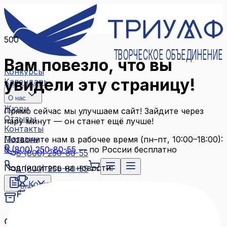
500
ТВОРЧЕСКОЕ ОБЪЕДИНЕНИЕ
Вам повезло, что вы
Конкурсы
увидели эту страницу!
Календарь
О нас
Жюри
Прямо сейчас мы улучшаем сайт! Зайдите через
Отзывы
пару минут — он станет ещё лучше!
Контакты
Магазин
Позвоните нам в рабочее время (пн–пт, 10:00–18:00):
8 (800) 250-80-55
— по России бесплатно
8 (800) 250-80-55
Подпишитесь на новости:
8 (800) 250-80-55
Конкурсы
Блог
Календарь
Архив конкурсов
О нас
Связаться с нами