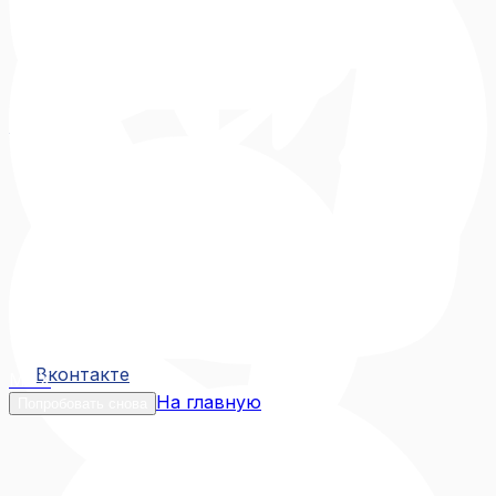
Вконтакте
Вконтакте
MAX
На главную
Попробовать снова