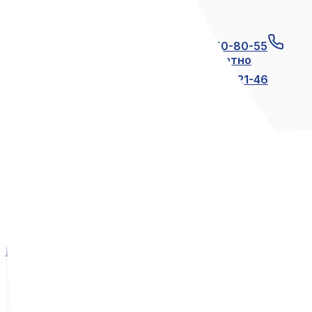
Связаться с нами
+7 (812) 600-21-23
+7 (911) 250-80-55
8 (800) 250-80-55
по России бесплатно
+7 (812) 600-21-24
+7 (812) 600-21-46
Мы в социальных сетях
Вконтакте