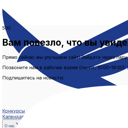
500
Вам повезло, что вы увиде
Прямо сейчас мы улучшаем сайт! Зайдите через пару
Позвоните нам в рабочее время (пн–пт, 10:00–18:00):
Подпишитесь на новости:
Конкурсы
Календарь
О нас