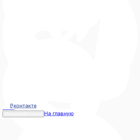
Вконтакте
Вконтакте
MAX
На главную
Попробовать снова