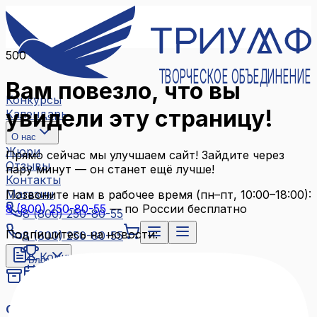
500
ТВОРЧЕСКОЕ ОБЪЕДИНЕНИЕ
Вам повезло, что вы
Конкурсы
увидели эту страницу!
Календарь
О нас
Жюри
Прямо сейчас мы улучшаем сайт! Зайдите через
Отзывы
пару минут — он станет ещё лучше!
Контакты
Магазин
Позвоните нам в рабочее время (пн–пт, 10:00–18:00):
8 (800) 250-80-55
— по России бесплатно
8 (800) 250-80-55
Подпишитесь на новости:
8 (800) 250-80-55
Конкурсы
Блог
Календарь
Архив конкурсов
О нас
Связаться с нами